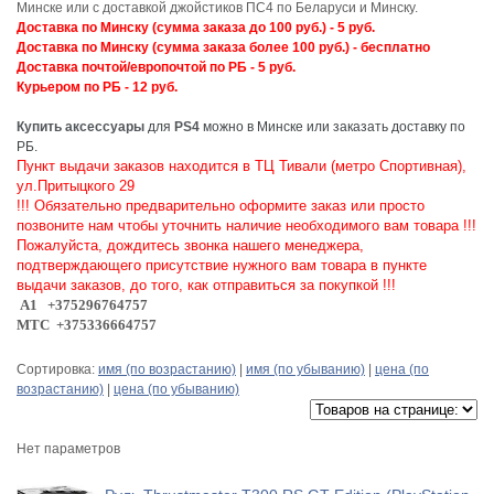
Минске или с доставкой джойстиков ПС4 по Беларуси и Минску.
Д
оставка по Минску (сумма заказа до 100 руб.) - 5 руб.
Доставка по Минску (сумма заказа более 100 руб.) - бесплатно
Доставка почтой/европочтой по РБ - 5 руб.
Курьером по РБ - 12 руб.
Купить аксессуары
для
PS4
можно в Минске или заказать доставку по
РБ.
Пункт выдачи заказов находится в ТЦ Тивали (метро Спортивная),
ул.Притыцкого 29
!!! Обязательно предварительно оформите заказ или просто
позвоните нам чтобы уточнить наличие необходимого вам товара !!!
Пожалуйста, дождитесь звонка нашего менеджера,
подтверждающего присутствие нужного вам товара в пункте
выдачи заказов, до того, как отправиться за покупкой !!!
A1 +375296764757
МТС +375336664757
Сортировка:
имя (по возрастанию)
|
имя (по убыванию)
|
цена (по
возрастанию)
|
цена (по убыванию)
Нет параметров