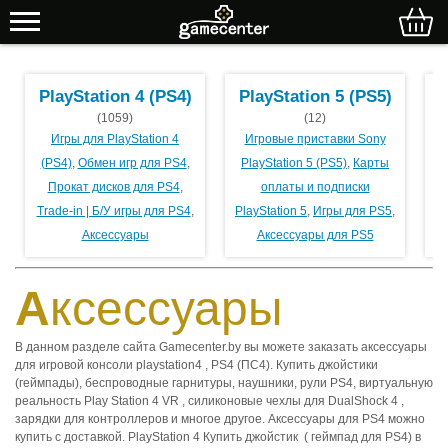
PlayStation 4 (PS4)
PlayStation 5 (PS5)
(1059)
(12)
Игры для PlayStation 4
Игровые приставки Sony
(PS4)
,
Обмен игр для PS4
,
PlayStation 5 (PS5)
,
Карты
Прокат дисков для PS4
,
оплаты и подписки
Trade-in | Б/У игры для PS4
,
PlayStation 5
,
Игры для PS5
,
Аксессуары
Аксессуары для PS5
Аксессуары
В данном разделе сайта Gamecenter.by вы можете заказать аксессуары
для игровой консоли playstation4 , PS4 (ПС4). Купить джойстики
(геймпады), беспроводные гарнитуры, наушники, рули PS4, виртуальную
реальность Play Station 4 VR , силиконовые чехлы для DualShock 4 ,
зарядки для контроллеров и многое другое. Аксессуары для PS4 можно
купить с доставкой. PlayStation 4 Купить джойстик ( геймпад для PS4) в