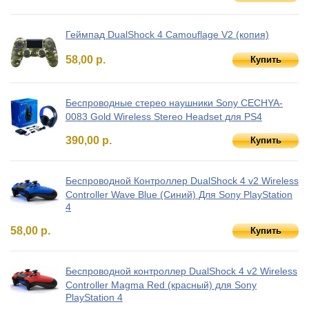
Геймпад DualShock 4 Camouflage V2 (копия)
58,00 р.
Купить
Беспроводные стерео наушники Sony CECHYA-
0083 Gold Wireless Stereo Headset для PS4
390,00 р.
Купить
Беспроводной Контроллер DualShock 4 v2 Wireless
Controller Wave Blue (Синий) Для Sony PlayStation
4
58,00 р.
Купить
Беспроводной контроллер DualShock 4 v2 Wireless
Controller Magma Red (красный) для Sony
PlayStation 4